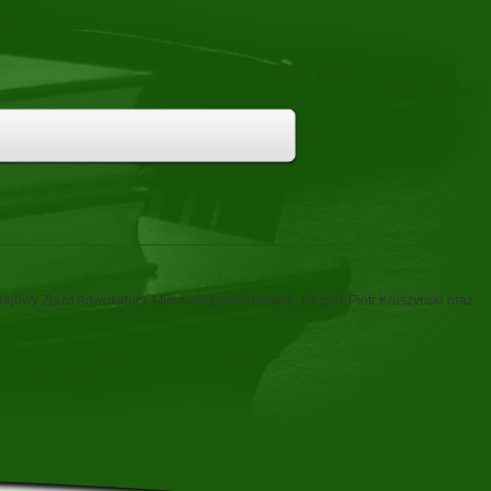
ajowy Zjazd Adwokatury. Miło nam poinformować, że prof. Piotr Kruszyński oraz