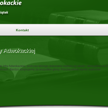
Kontakt
y Adwokackiej
j Izby Adwokackiej, podczas którego dokonano wyboru jej władz i delegatów na Kr
cach. Bardzo dziękujemy za wszystkie głosy. Poniżej pełne wyniki wyborów: